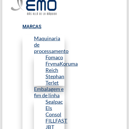
MARCAS
Maquinaria
de
processamento
Fomaco
FrymaKoruma
Reich
Stephan
Terlet
Embalagem e
fim de linha
Sealpac
Els
Consol
FILLFAST
JBT