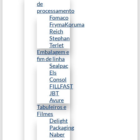
de
processamento
Fomaco
FrymaKoruma
Reich
Stephan
Terlet
Embalagem e
fim de linha
Sealpac
Els
Consol
FILLFAST
JBT
Avure
Tabuleiros e
Filmes
Delight
Packaging
Naber