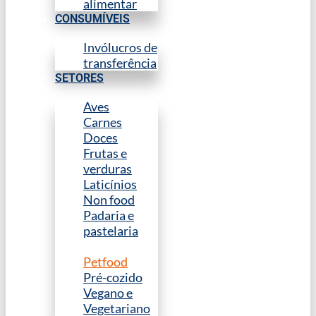
alimentar
CONSUMÍVEIS
Invólucros de
transferência
SETORES
Aves
Carnes
Doces
Frutas e
verduras
Laticínios
Non food
Padaria e
pastelaria
Peixe
Petfood
Pré-cozido
Vegano e
Vegetariano