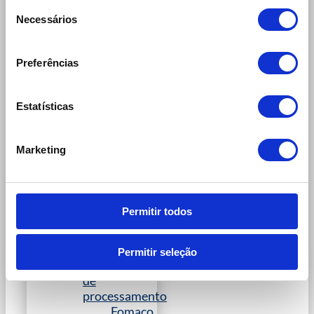
Aves
Seleção
Necessários
Carnes
de
Doces
consentimento
Frutas e
Preferências
verduras
Laticínios
Non food
Estatísticas
Padaria e
pastelaria
Peixe
Marketing
Petfood
Pré-cozido
Vegano e
Vegetariano
Permitir todos
CONTATO
MARCAS
Permitir seleção
Maquinaria
de
processamento
Fomaco