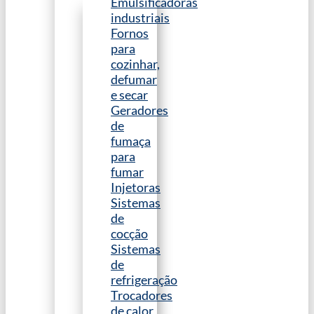
Emulsificadoras
industriais
Fornos
para
cozinhar,
defumar
e secar
Geradores
de
fumaça
para
fumar
Injetoras
Sistemas
de
cocção
Sistemas
de
refrigeração
Trocadores
de calor