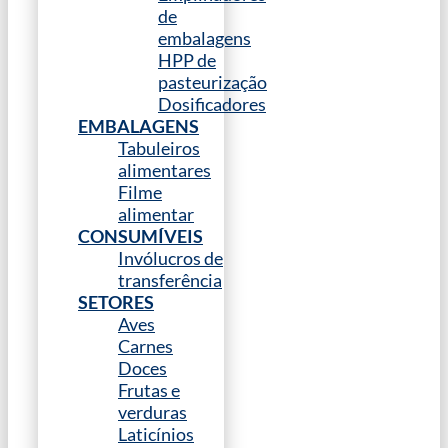
de
embalagens
HPP de
pasteurização
Dosificadores
EMBALAGENS
Tabuleiros
alimentares
Filme
alimentar
CONSUMÍVEIS
Invólucros de
transferência
SETORES
Aves
Carnes
Doces
Frutas e
verduras
Laticínios