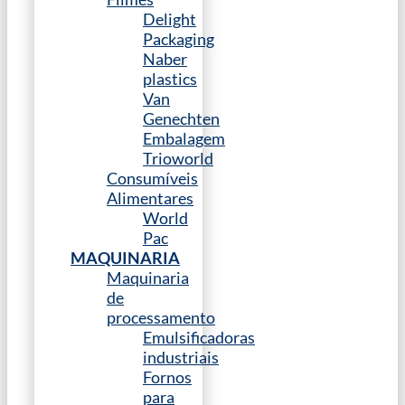
Delight
Packaging
Naber
plastics
Van
Genechten
Embalagem
Trioworld
Consumíveis
Alimentares
World
Pac
MAQUINARIA
Maquinaria
de
processamento
Emulsificadoras
industriais
Fornos
para