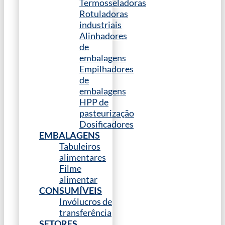
Termosseladoras
Rotuladoras
industriais
Alinhadores
de
embalagens
Empilhadores
de
embalagens
HPP de
pasteurização
Dosificadores
EMBALAGENS
Tabuleiros
alimentares
Filme
alimentar
CONSUMÍVEIS
Invólucros de
transferência
SETORES