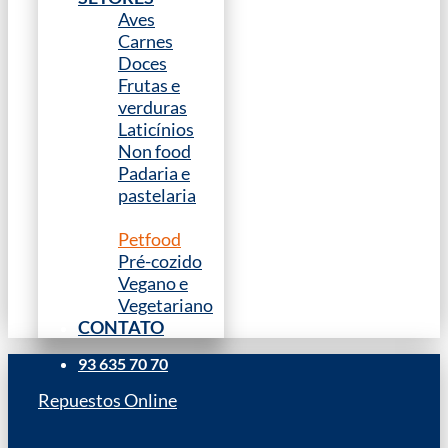
Aves
Carnes
Doces
Frutas e
verduras
Laticínios
Non food
Padaria e
pastelaria
Peixe
Petfood
Pré-cozido
Vegano e
Vegetariano
CONTATO
93 635 70 70
Repuestos Online