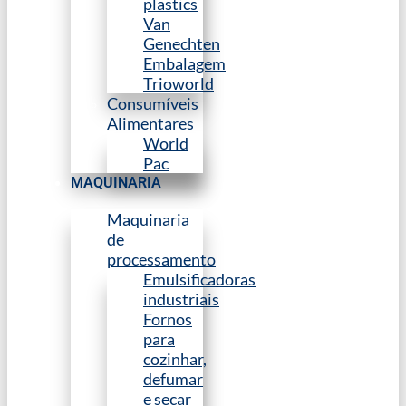
plastics
Van
Genechten
Embalagem
Trioworld
Consumíveis
Alimentares
World
Pac
MAQUINARIA
Maquinaria
de
processamento
Emulsificadoras
industriais
Fornos
para
cozinhar,
defumar
e secar