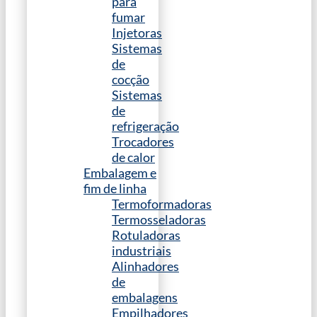
para
fumar
Injetoras
Sistemas
de
cocção
Sistemas
de
refrigeração
Trocadores
de calor
Embalagem e
fim de linha
Termoformadoras
Termosseladoras
Rotuladoras
industriais
Alinhadores
de
embalagens
Empilhadores