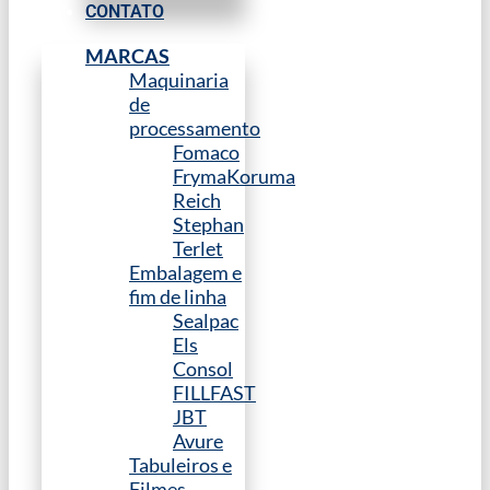
CONTATO
MARCAS
Maquinaria
de
processamento
Fomaco
FrymaKoruma
Reich
Stephan
Terlet
Embalagem e
fim de linha
Sealpac
Els
Consol
FILLFAST
JBT
Avure
Tabuleiros e
Filmes