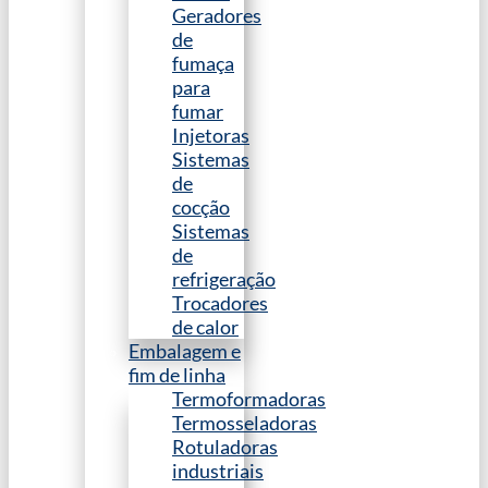
Geradores
de
fumaça
para
fumar
Injetoras
Sistemas
de
cocção
Sistemas
de
refrigeração
Trocadores
de calor
Embalagem e
fim de linha
Termoformadoras
Termosseladoras
Rotuladoras
industriais