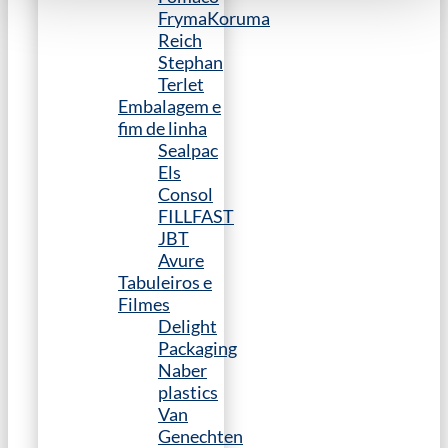
FrymaKoruma
Reich
Stephan
Terlet
Embalagem e
fim de linha
Sealpac
Els
Consol
FILLFAST
JBT
Avure
Tabuleiros e
Filmes
Delight
Packaging
Naber
plastics
Van
Genechten