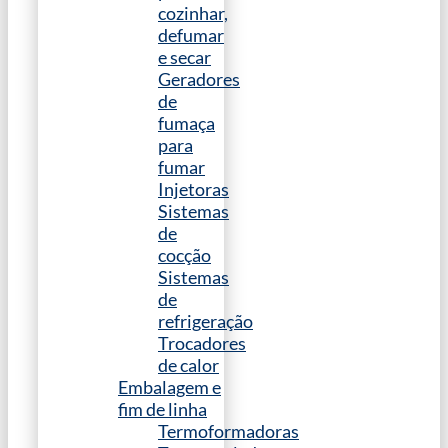
cozinhar,
defumar
e secar
Geradores
de
fumaça
para
fumar
Injetoras
Sistemas
de
cocção
Sistemas
de
refrigeração
Trocadores
de calor
Embalagem e
fim de linha
Termoformadoras