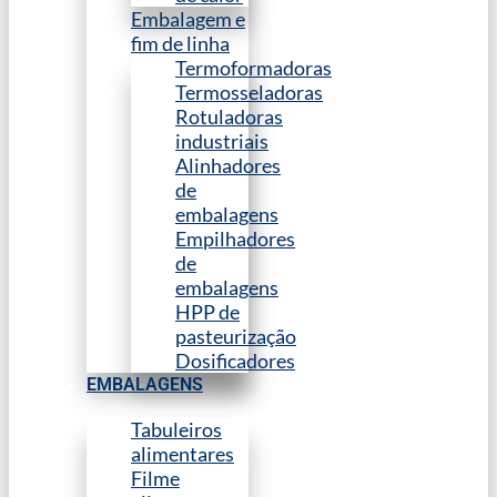
Embalagem e
fim de linha
Termoformadoras
Termosseladoras
Rotuladoras
industriais
Alinhadores
de
embalagens
Empilhadores
de
embalagens
HPP de
pasteurização
Dosificadores
EMBALAGENS
Tabuleiros
alimentares
Filme