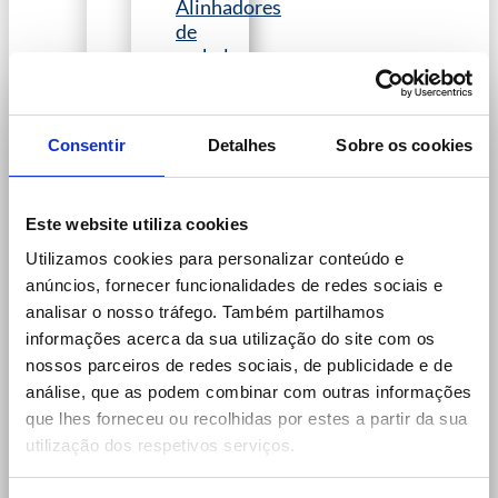
Alinhadores
de
embalagens
Empilhadores
de
embalagens
Consentir
Detalhes
Sobre os cookies
HPP de
pasteurização
Dosificadores
Este website utiliza cookies
EMBALAGENS
Utilizamos cookies para personalizar conteúdo e
Tabuleiros
anúncios, fornecer funcionalidades de redes sociais e
alimentares
analisar o nosso tráfego. Também partilhamos
Filme
informações acerca da sua utilização do site com os
alimentar
nossos parceiros de redes sociais, de publicidade e de
CONSUMÍVEIS
análise, que as podem combinar com outras informações
Invólucros de
que lhes forneceu ou recolhidas por estes a partir da sua
transferência
utilização dos respetivos serviços.
SETORES