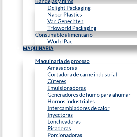
Bandejas y films
Delight Packaging
Naber Plastics
Van Genechten
Trioworld Packaging
Consumible alimentario
World Pac
MAQUINARIA
Maquinaria de proceso
Amasadoras
Cortadora de carne industrial
Cúteres
Emulsionadores
Generadores de humo para ahumar
Hornos industriales
Intercambiadores de calor
Inyectoras
Loncheadoras
Picadoras
Porcionadoras