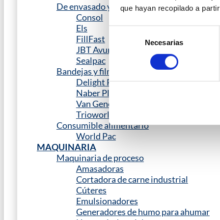
De envasado y final de línea
que hayan recopilado a parti
Consol
Els
Selección
FillFast
Necesarias
de
JBT Avure
consentimiento
Sealpac
Bandejas y films
Delight Packaging
Naber Plastics
Van Genechten
Trioworld Packaging
Consumible alimentario
World Pac
MAQUINARIA
Maquinaria de proceso
Amasadoras
Cortadora de carne industrial
Cúteres
Emulsionadores
Generadores de humo para ahumar