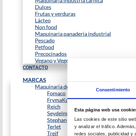
Maquinaria industria carnica
Dulces
Frutas y verduras
Lácteo
Non food
Maquinaria panaderia industrial
Pescado
Petfood
Precocinados
Vegano y Vegetariano
CONTACTO
MARCAS
Maquinaria de proceso
Consentimiento
Fomaco
FrymaKoruma
Reich
Esta página web usa cookie
Seydelmann
Stephan
Las cookies de este sitio we
Terlet
y analizar el tráfico. Ademá
Treif
redes sociales, publicidad y