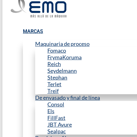
MARCAS
Maquinaria de proceso
Fomaco
FrymaKoruma
Reich
Seydelmann
Stephan
Terlet
Treif
De envasado y final de línea
Consol
Els
FillFast
JBT Avure
Sealpac