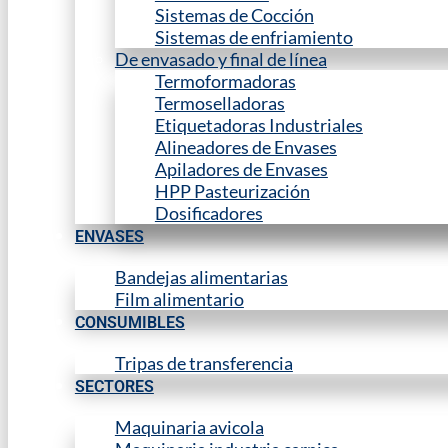
Sistemas de Cocción
Sistemas de enfriamiento
De envasado y final de línea
Termoformadoras
Termoselladoras
Etiquetadoras Industriales
Alineadores de Envases
Apiladores de Envases
HPP Pasteurización
Dosificadores
ENVASES
Bandejas alimentarias
Film alimentario
CONSUMIBLES
Tripas de transferencia
SECTORES
Maquinaria avicola