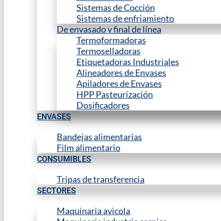
Sistemas de Cocción
Sistemas de enfriamiento
De envasado y final de línea
Termoformadoras
Termoselladoras
Etiquetadoras Industriales
Alineadores de Envases
Apiladores de Envases
HPP Pasteurización
Dosificadores
ENVASES
Bandejas alimentarias
Film alimentario
CONSUMIBLES
Tripas de transferencia
SECTORES
Maquinaria avicola