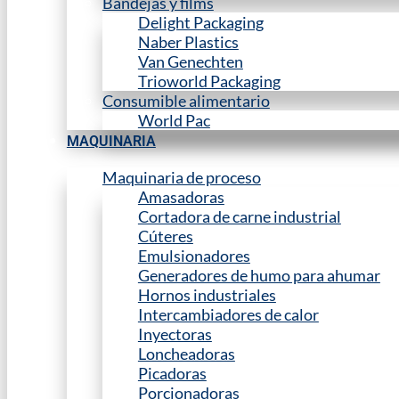
Bandejas y films
Delight Packaging
Naber Plastics
Van Genechten
Trioworld Packaging
Consumible alimentario
World Pac
MAQUINARIA
Maquinaria de proceso
Amasadoras
Cortadora de carne industrial
Cúteres
Emulsionadores
Generadores de humo para ahumar
Hornos industriales
Intercambiadores de calor
Inyectoras
Loncheadoras
Picadoras
Porcionadoras