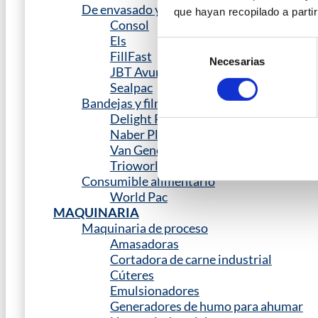
De envasado y final de línea
que hayan recopilado a parti
Consol
Els
Selección
FillFast
Necesarias
de
JBT Avure
consentimiento
Sealpac
Bandejas y films
Delight Packaging
Naber Plastics
Van Genechten
Trioworld Packaging
Consumible alimentario
World Pac
MAQUINARIA
Maquinaria de proceso
Amasadoras
Cortadora de carne industrial
Cúteres
Emulsionadores
Generadores de humo para ahumar