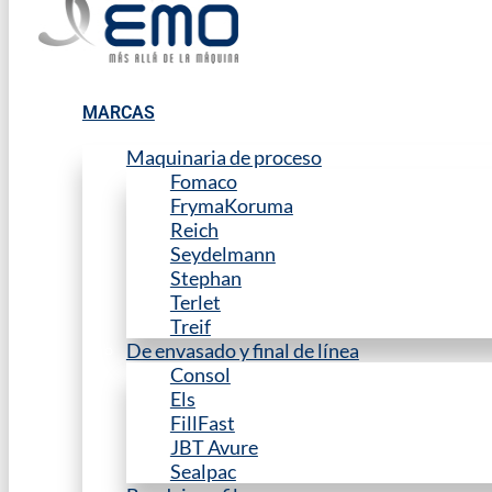
MARCAS
Maquinaria de proceso
Fomaco
FrymaKoruma
Reich
Seydelmann
Stephan
Terlet
Treif
De envasado y final de línea
Consol
Els
FillFast
JBT Avure
Sealpac