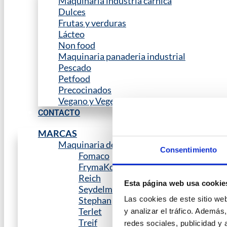
Maquinaria industria carnica
Dulces
Frutas y verduras
Lácteo
Non food
Maquinaria panaderia industrial
Pescado
Petfood
Precocinados
Vegano y Vegetariano
CONTACTO
MARCAS
Maquinaria de proceso
Consentimiento
Fomaco
FrymaKoruma
Reich
Esta página web usa cookie
Seydelmann
Stephan
Las cookies de este sitio we
Terlet
y analizar el tráfico. Ademá
Treif
redes sociales, publicidad y