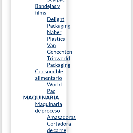
Bandejas y
films
Delight
Packaging
Naber
Plastics
Van
Genechten
Trioworld
Packaging
Consumible
alimentario
World
Pac
MAQUINARIA
Maquinaria
de proceso
Amasadoras
Cortadora
de carne