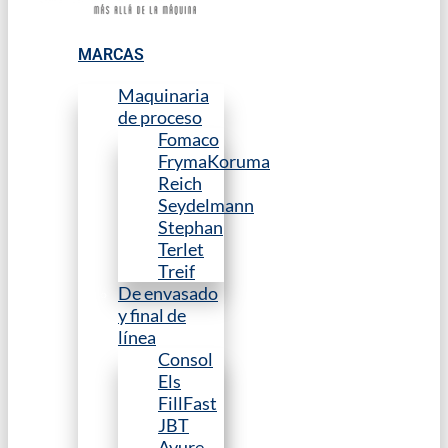
MARCAS
Maquinaria
de proceso
Fomaco
FrymaKoruma
Reich
Seydelmann
Stephan
Terlet
Treif
De envasado
y final de
línea
Consol
Els
FillFast
JBT
Avure