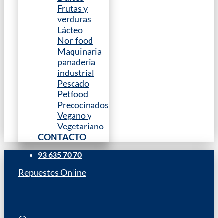
Frutas y
verduras
Lácteo
Non food
Maquinaria
panaderia
industrial
Pescado
Petfood
Precocinados
Vegano y
Vegetariano
CONTACTO
93 635 70 70
Repuestos Online