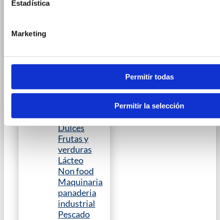
Estadística
Film
alimentario
CONSUMIBLES
Marketing
Tripas de
transferencia
SECTORES
Maquinaria
Permitir todas
avicola
Maquinaria
industria
Permitir la selección
carnica
Dulces
Frutas y
verduras
Lácteo
Non food
Maquinaria
panaderia
industrial
Pescado