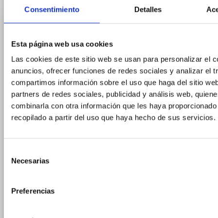
de
Consentimiento
Detalles
Ace
enfriamiento
De envasado
y final de
Esta página web usa cookies
línea
Termoformadoras
Las cookies de este sitio web se usan para personalizar el c
Termoselladoras
anuncios, ofrecer funciones de redes sociales y analizar el t
Etiquetadoras
compartimos información sobre el uso que haga del sitio we
Industriales
partners de redes sociales, publicidad y análisis web, quien
Alineadores
combinarla con otra información que les haya proporcionado
de
recopilado a partir del uso que haya hecho de sus servicios.
Envases
Apiladores
de
Envases
Selección
Necesarias
HPP
de
Pasteurización
consentimiento
Dosificadores
Preferencias
ENVASES
Bandejas
alimentarias