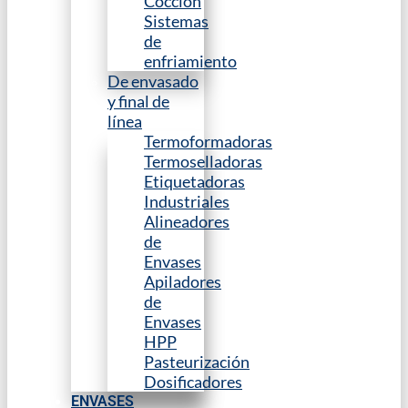
Cocción
Sistemas
de
enfriamiento
De envasado
y final de
línea
Termoformadoras
Termoselladoras
Etiquetadoras
Industriales
Alineadores
de
Envases
Apiladores
de
Envases
HPP
Pasteurización
Dosificadores
ENVASES