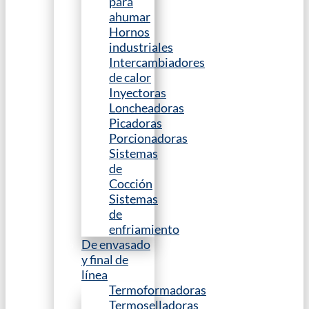
para
ahumar
Hornos
industriales
Intercambiadores
de calor
Inyectoras
Loncheadoras
Picadoras
Porcionadoras
Sistemas
de
Cocción
Sistemas
de
enfriamiento
De envasado
y final de
línea
Termoformadoras
Termoselladoras