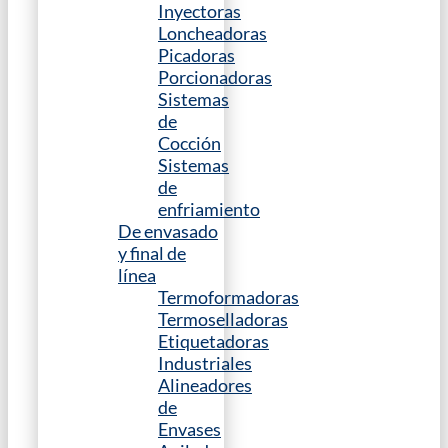
Inyectoras
Loncheadoras
Picadoras
Porcionadoras
Sistemas
de
Cocción
Sistemas
de
enfriamiento
De envasado
y final de
línea
Termoformadoras
Termoselladoras
Etiquetadoras
Industriales
Alineadores
de
Envases