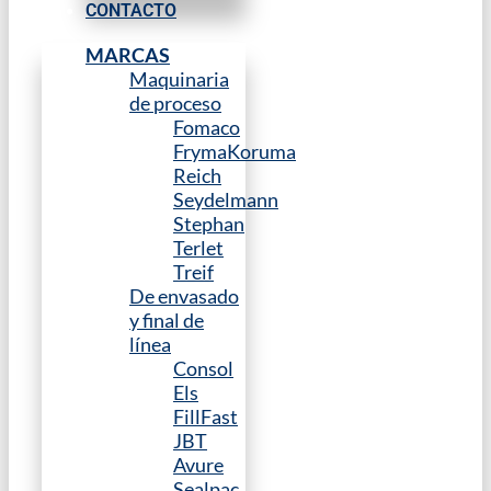
CONTACTO
MARCAS
Maquinaria
de proceso
Fomaco
FrymaKoruma
Reich
Seydelmann
Stephan
Terlet
Treif
De envasado
y final de
línea
Consol
Els
FillFast
JBT
Avure
Sealpac