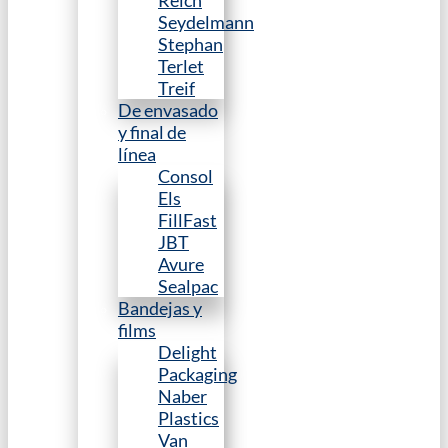
Reich
Seydelmann
Stephan
Terlet
Treif
De envasado
y final de
línea
Consol
Els
FillFast
JBT
Avure
Sealpac
Bandejas y
films
Delight
Packaging
Naber
Plastics
Van