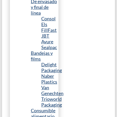
De envasado
y final de
línea
Consol
Els
FillFast
JBT
Avure
Sealpac
Bandejas y
films
Delight
Packaging
Naber
Plastics
Van
Genechten
Trioworld
Packaging
Consumible
alimentario